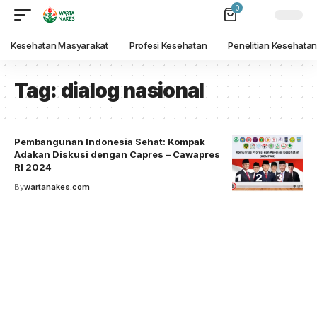
0
Kesehatan Masyarakat
Profesi Kesehatan
Penelitian Kesehata
Tag:
dialog nasional
Pembangunan Indonesia Sehat: Kompak
Adakan Diskusi dengan Capres – Cawapres
RI 2024
By
wartanakes.com
Your one-stop resource for
medical news and
education.