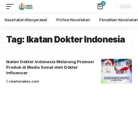
0
Kesehatan Masyarakat
Profesi Kesehatan
Penelitian Kesehata
Tag:
Ikatan Dokter Indonesia
Ikatan Dokter Indonesia Melarang Promosi
Produk di Media Sosial oleh Dokter
Influencer
By
wartanakes.com
Your one-stop resource for
medical news and
education.