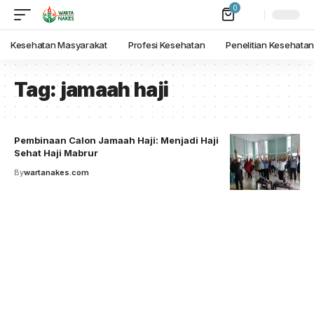
0
Kesehatan Masyarakat
Profesi Kesehatan
Penelitian Kesehata
Tag:
jamaah haji
Pembinaan Calon Jamaah Haji: Menjadi Haji
Sehat Haji Mabrur
By
wartanakes.com
Your one-stop resource for
medical news and
education.