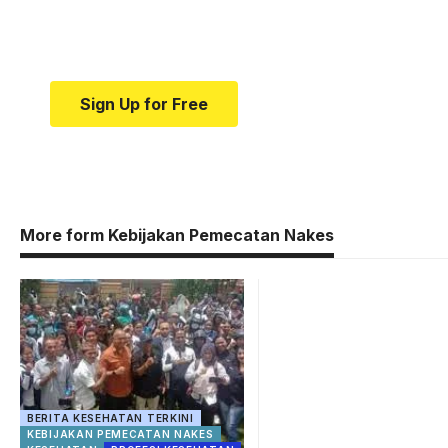
news and education.
Your one-stop resource for medical news and e
Sign Up for Free
More form Kebijakan Pemecatan Nakes
BERITA KESEHATAN TERKINI
KEBIJAKAN PEMECATAN NAKES