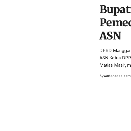
Bupat
Pemec
ASN
DPRD Manggarai
ASN Ketua DPR
Matias Masir,
By
wartanakes.com
Your one-stop resource f