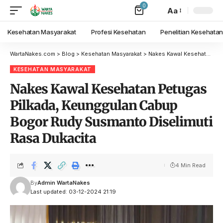
0
Aa
Kesehatan Masyarakat
Profesi Kesehatan
Penelitian Kesehata
WartaNakes.com
>
Blog
>
Kesehatan Masyarakat
>
Nakes Kawal Kesehatan Petugas Pilkada, Keunggulan Cabup Bogor Rudy Susmanto Diselimuti Rasa Dukacita
KESEHATAN MASYARAKAT
Nakes Kawal Kesehatan Petugas
Pilkada, Keunggulan Cabup
Bogor Rudy Susmanto Diselimuti
Rasa Dukacita
4 Min Read
By
Admin WartaNakes
Last updated: 03-12-2024 21:19