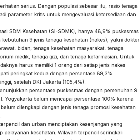
rhatian serius. Dengan populasi sebesar itu, rasio tenaga
di parameter kritis untuk mengevaluasi ketersediaan dan
ormasi SDM Kesehatan (SI-SDMK), hanya 48,9% puskesmas
n kebutuhan 9 jenis tenaga kesehatan (nakes), yakni dokter
perawat, bidan, tenaga kesehatan masyarakat, tenaga
atorium medik, tenaga gizi, dan tenaga kefarmasian. Untuk
aknya harus memiliki 1 orang dari setiap jenis nakes
mpati peringkat kedua dengan persentase 89,3%
inggi, setelah DKI Jakarta (105,4%).
 menunjukkan persentase puskesmas dengan pemenuhan 9
 D.I. Yogyakarta belum mencapai persentase 100% karena
 belum dilengkapi dengan jenis tenaga promosi kesehatan
.
h terpencil dan urban menciptakan kesenjangan yang
p pelayanan kesehatan. Wilayah terpencil seringkali