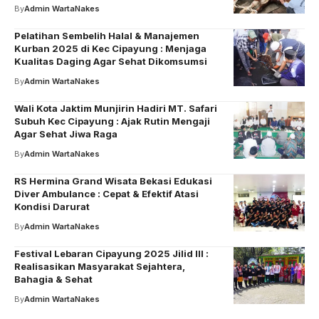
By
Admin WartaNakes
Pelatihan Sembelih Halal & Manajemen
Kurban 2025 di Kec Cipayung : Menjaga
Kualitas Daging Agar Sehat Dikomsumsi
By
Admin WartaNakes
Wali Kota Jaktim Munjirin Hadiri MT. Safari
Subuh Kec Cipayung : Ajak Rutin Mengaji
Agar Sehat Jiwa Raga
By
Admin WartaNakes
RS Hermina Grand Wisata Bekasi Edukasi
Diver Ambulance : Cepat & Efektif Atasi
Kondisi Darurat
By
Admin WartaNakes
Festival Lebaran Cipayung 2025 Jilid III :
Realisasikan Masyarakat Sejahtera,
Bahagia & Sehat
By
Admin WartaNakes