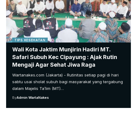
TIPS KESEHATAN
Wali Kota Jaktim Munjirin Hadiri MT.
Safari Subuh Kec Cipayung : Ajak Rutin
Mengaji Agar Sehat Jiwa Raga
Wartanakes.com (Jakarta) - Rutinitas setiap pagi di hari
sabtu usai sholat subuh bagi masyarakat yang tergabung
dalam Majelis Ta’lim (MT)…
By
Admin WartaNakes
Your one-stop resource for