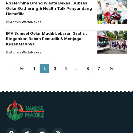
RS Hermina Grand Wisata Bekasi Sukses
Gelar Gathering & Health Talk Penyandang
Hemofilia
By
Admin WartaNakes
IMA Sumsel Gelar Mudik Lebaran Gratis :
Ringankan Beban Pemudik & Menjaga
Kesehatannya
By
Admin WartaNakes
1
2
3
4
…
6
7