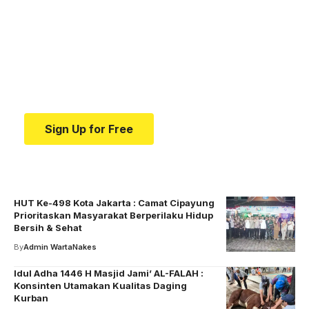
medical news and
education.
Your one-stop resource for medical news and
education.
Sign Up for Free
HUT Ke-498 Kota Jakarta : Camat Cipayung
Prioritaskan Masyarakat Berperilaku Hidup
Bersih & Sehat
By
Admin WartaNakes
Idul Adha 1446 H Masjid Jami’ AL-FALAH :
Konsinten Utamakan Kualitas Daging
Kurban